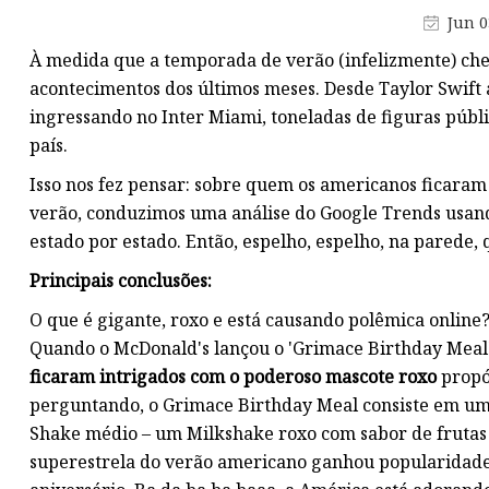
Bandeja Metálica
Jun 0
Vaso de vidro
À medida que a temporada de verão (infelizmente) cheg
Espelho de parede
acontecimentos dos últimos meses. Desde Taylor Swift 
ingressando no Inter Miami, toneladas de figuras públi
país.
Isso nos fez pensar: sobre quem os americanos ficara
verão, conduzimos uma análise do Google Trends usand
estado por estado. Então, espelho, espelho, na parede
Principais conclusões:
O que é gigante, roxo e está causando polêmica online?
Quando o McDonald's lançou o 'Grimace Birthday Meal
ficaram intrigados com o poderoso mascote roxo
propós
perguntando, o Grimace Birthday Meal consiste em um 
Shake médio – um Milkshake roxo com sabor de frutas 
superestrela do verão americano ganhou popularidade 