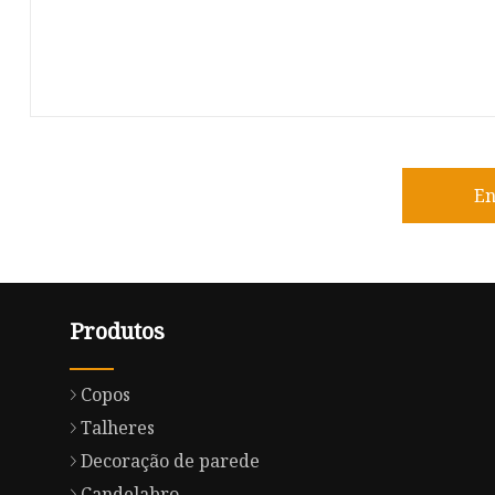
En
Produtos
Copos
Talheres
Decoração de parede
Candelabro