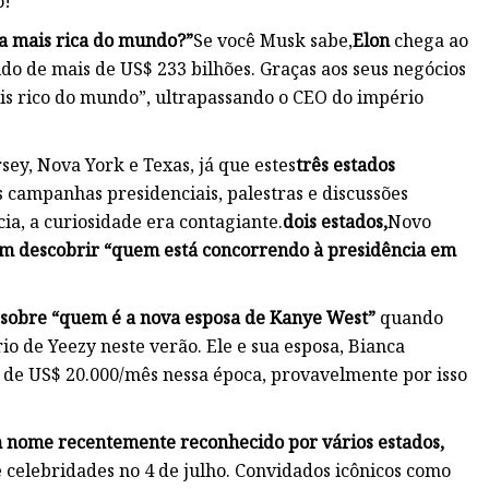
o!
oa mais rica do mundo?”
Se você Musk sabe,
Elon
chega ao
do de mais de US$ 233 bilhões. Graças aos seus negócios
ais rico do mundo”, ultrapassando o CEO do império
sey, Nova York e Texas, já que estes
três estados
 campanhas presidenciais, palestras e discussões
ia, a curiosidade era contagiante.
dois estados,
Novo
​em descobrir “quem está concorrendo à presidência em
 sobre “quem é a nova esposa de Kanye West”
quando
io de Yeezy neste verão. Ele e sua esposa, Bianca
de US$ 20.000/mês nessa época, provavelmente por isso
 nome recentemente reconhecido por vários estados,
 celebridades no 4 de julho. Convidados icônicos como