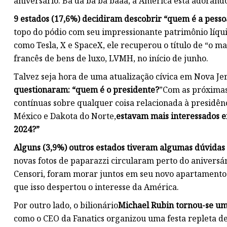
aniversário. Ba da ba ba baaa, a América está adorand
9 estados (17,6%) decidiram descobrir “quem é a pess
topo do pódio com seu impressionante patrimônio líqui
como Tesla, X e SpaceX, ele recuperou o título de “o m
francês de bens de luxo, LVMH, no início de junho.
Talvez seja hora de uma atualização cívica em Nova Jer
questionaram: “quem é o presidente?
”Com as próximas
contínuas sobre qualquer coisa relacionada à presidênc
México e Dakota do Norte,
estavam mais interessados ​
2024?”
Alguns (3,9%) outros estados tiveram algumas dúvidas
novas fotos de paparazzi circularam perto do aniversár
Censori, foram morar juntos em seu novo apartamento 
que isso despertou o interesse da América.
Por outro lado, o bilionário
Michael Rubin tornou-se um
como o CEO da Fanatics organizou uma festa repleta de