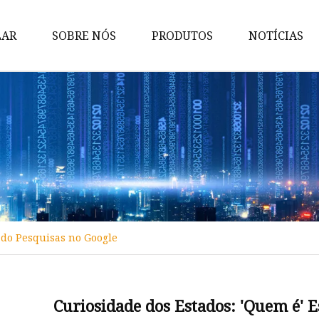
LAR
SOBRE NÓS
PRODUTOS
NOTÍCIAS
Copos
Talheres
Decoração de parede
Candelabro
Decoração de mesa
Copo Bar
tado Pesquisas no Google
Caixa de lata
Jarra de vidro
Suporte para bolo
Curiosidade dos Estados: 'Quem é' 