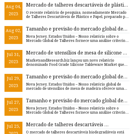
Mercado de talheres descartáveis ​​de plástico
Aug 04,
e papel (impacto do COVID
O recente relatório de pesquisa, nomeadamente Mercado
2023
de Talheres Descartáveis ​​de Plástico e Papel, preparado por
Mark
Tamanho e previsão do mercado global de
Aug 02,
utensílios de mesa
Nova Jersey, Estados Unidos – Nosso relatório sobre o
2023
Mercado Global de Talheres fornece uma análise criteriosa
das ten
Mercado de utensílios de mesa de silicone de
Jul 31,
qualidade alimentar 2023 Análise de
MarketsandResearch.biz lançou um novo relatório
2023
crescimento, oportunidades, insights de
denominado Food Grade Silicone Tableware Market que
integra insights cr
negócios, principais tendências e previsão
até 2029
Tamanho e previsão do mercado global de
Jul 29,
utensílios de mesa de madeira
Nova Jersey, Estados Unidos – Nosso relatório global de
2023
mercado de utensílios de mesa de madeira oferece uma
análise ab
Tamanho e previsão do mercado global de
Jul 27,
utensílios de mesa
Nova Jersey, Estados Unidos – Nosso relatório sobre o
2023
Mercado Global de Talheres fornece uma análise criteriosa
das ten
Mercado de talheres descartáveis ​​
Jul 25,
biodegradáveis
O mercado de talheres descartáveis ​​biodegradáveis ​​está
2023