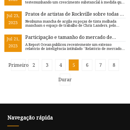
testemunhando um crescimento substancial à medida que
consum
Pratos de artistas de Rockville sobre todas as
Jul 23,
coisas de cerâmica
Nenhuma mancha de argila ou poças de tinta molhada
2023
mancham o espaço de trabalho de Chris Landers, pelo
menos quando não
Participação e tamanho do mercado de
Jul 21,
utensílios de mesa e utensílios de cozinha
A Report Ocean publicou recentemente um extenso
2023
descartáveis ​​de plástico no Oriente Médio e
relatório de inteligência intitulado “Relatório de mercado
de talheres e
África: uma visão geral dos principais
players em 2023
Primeiro
2
3
4
5
6
7
8
Durar
Navegação rápida