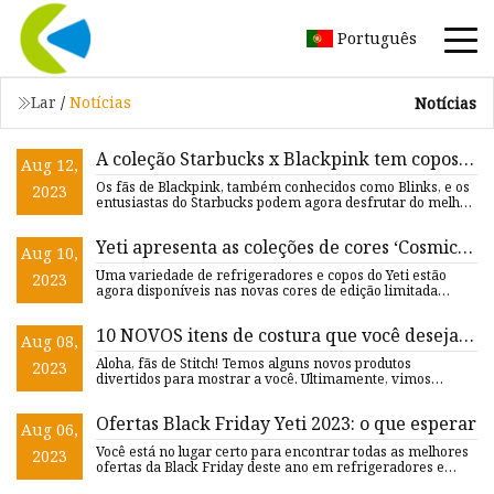
Português
Lar
/
Notícias
Notícias
A coleção Starbucks x Blackpink tem copos
Aug 12,
Chio para piscar
Os fãs de Blackpink, também conhecidos como Blinks, e os
2023
entusiastas do Starbucks podem agora desfrutar do melhor
dos do
Yeti apresenta as coleções de cores ‘Cosmic
Aug 10,
Lilac’ e ‘Camp Green’ para o verão de 2023
Uma variedade de refrigeradores e copos do Yeti estão
2023
agora disponíveis nas novas cores de edição limitada
“Cosmic Lila
10 NOVOS itens de costura que você desejará
Aug 08,
possuir imediatamente
Aloha, fãs de Stitch! Temos alguns novos produtos
2023
divertidos para mostrar a você. Ultimamente, vimos
muitas novas col
Ofertas Black Friday Yeti 2023: o que esperar
Aug 06,
Você está no lugar certo para encontrar todas as melhores
2023
ofertas da Black Friday deste ano em refrigeradores e
copos Y