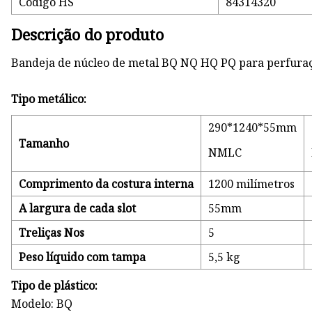
Código HS
84314320
Descrição do produto
Bandeja de núcleo de metal BQ NQ HQ PQ para perfura
Tipo metálico:
290*1240*55mm
Tamanho
NMLC
Comprimento da costura interna
1200 milímetros
A largura de cada slot
55mm
Treliças Nos
5
Peso líquido com tampa
5,5 kg
Tipo de plástico:
Modelo: BQ