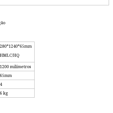
ção
280*1240*65mm
HMLC/HQ
1200 milímetros
65mm
4
6 kg