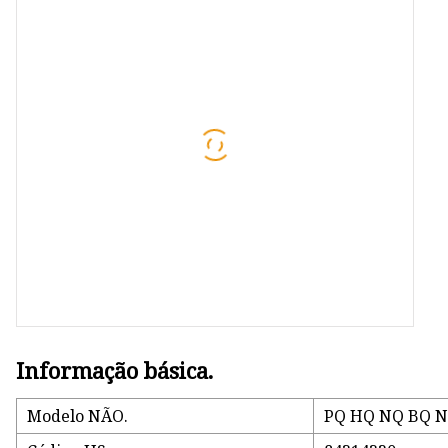
Bandeja Metálica
Vaso de vidro
Espelho de parede
Informação básica.
Modelo NÃO.
PQ HQ NQ BQ 