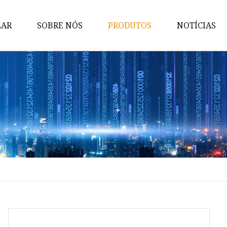
LAR
SOBRE NÓS
PRODUTOS
NOTÍCIAS
Copos
Talheres
Decoração de parede
Candelabro
Decoração de mesa
Copo Bar
Caixa de lata
Jarra de vidro
Suporte para bolo